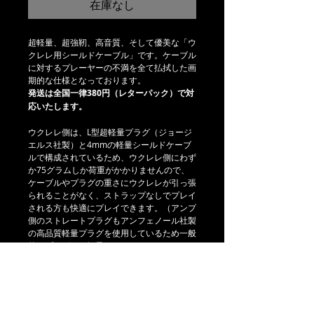
在庫なし
超軽量、超強靭、高音質、そして優美な「ウ
クレレ用シールドケーブル」です。ケーブル
に対するプレーヤーの不満を全て払拭した画
期的な仕様となっております。
発送は全国一律380円（レターパック）で対
応いたします。
ウクレレ側は、L型超軽量プラグ（ジョージ
エルス社製）と4mmの軽量シールドケーブ
ルで構成されているため、ウクレレ側にわず
か75グラムしか荷重がかかりませんので、
ケーブルやプラグの重さにウクレレが引っ張
られることがなく、ストラップなしでプレイ
される方も快適にプレイできます。（アンプ
側のストレートプラグもアンフェノール社製
の高品質軽量プラグを使用しているため一般
的なプラグより軽量です）
4mmのケーブルを高密度のメッシュチュー
ブで保護しているため強靭で断線や巻クセの
不安が全くありません。