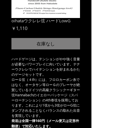
oihataウクレレ弦 ハードLowG
価
￥1,110
格
在庫なし
ハードゲージは、テンションがやや強く音量
が必要なパワープレイに向いています。テナ
ーウクレレでハイテンションを好まれるかた
のゲージセットです。
ローＧ弦（４th）には、フロロカーボン糸で
はなく、オータサン等ローＧのプレーヤが絶
賛しているドイツの高級クラシックーギター
弦Hannabachのイエローパッケージ（スパ
ーローテンション）の4th巻弦を採用してお
ります。これにより1弦から3弦がローG弦に
ダンプされることなくバランスの取れた出音
を実現しています。
発送は全国一律160円（メール便又は定形外
郵便）で対応いたします。